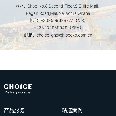
地址：
Shop No.8,Second Floor,SIC life Mall,-
Pagan Road,Makola Accra,Ghana
电话：
+233509639777
（AIR）
+233202969949
（SEA）
邮箱：
choice_gh@chiocexp.com.cn
产品服务
精选案例